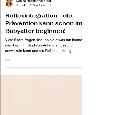
Denise Hettmannsperger
30. Juli
2 Min. Lesezeit
Reflexintegration - die
Prävention kann schon im
Babyalter beginnen!
Viele Eltern fragen sich, ob sie etwas tun können,
damit sich ihr Kind von Anfang an gesund
entwickeln kann und die Reflexe ,, richtig,,
integriert werden. Die gute Nachricht ist: Ja! Die
beste Prävention für ganz ganz viele Dinge,
beginnt bereits im Babyalter – durch natürliche
Bewegung. Frühkindliche Reflexe sind
angeborene Bewegungsmuster, die Babys in den
ersten Lebensmonaten unterstützen. Sie helfen
beispielsweise bei der Geburt, beim Saugen,
Greifen oder bei den ersten