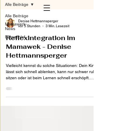
Alle Beiträge
Alle Beiträge
Denise Hettmannsperger
Mamawerk-
vor 5 Stunden
3 Min. Lesezeit
News
Reflexintegration im
Babyschlaf
Mamawek - Denise
Hettmannsperger
Vielleicht kennst du solche Situationen: Dein Kind
lässt sich schnell ablenken, kann nur schwer ruhig
sitzen oder ist beim Lernen schnell erschöpft.
Vielleicht stolpert es häufig, hat Schwierigkeiten
beim Schreiben oder reagiert auf kleine
Veränderungen besonders empfindlich. Obwohl es
sich Mühe gibt, scheinen manche Dinge einfach
nicht so leicht zu sein wie bei anderen Kindern.
Dann entstehen schnell Fragen wie: „Warum
klappt das nicht?“ „Will mein Kind vielleicht einfach
ni