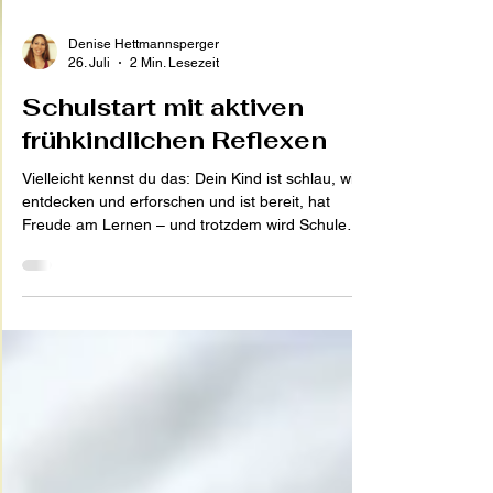
Denise Hettmannsperger
26. Juli
2 Min. Lesezeit
Schulstart mit aktiven
frühkindlichen Reflexen
Vielleicht kennst du das: Dein Kind ist schlau, will
entdecken und erforschen und ist bereit, hat
Freude am Lernen – und trotzdem wird Schule
schnell anstrengend. Abschreiben von der Tafel
dauert ewig, ruhig sitzen bleiben klappt kaum, die
Stifthaltung ist verkrampft, der Druck viel zu fest,
die Schrift gekippt oder undeutlich – oder das Blatt
/ Heft wird sogar um 90° gedreht. Das kann euch
als Eltern verunsichern und dein Kind frustrieren.
Eine mögliche Ursache, die oft über