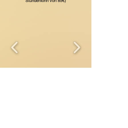
Stundenlohn von 85€)
zur Terminanfrage
Zertifizierter Schlafcoach nach
"mein Baby Schlafcoaching -
Miriam Ende"