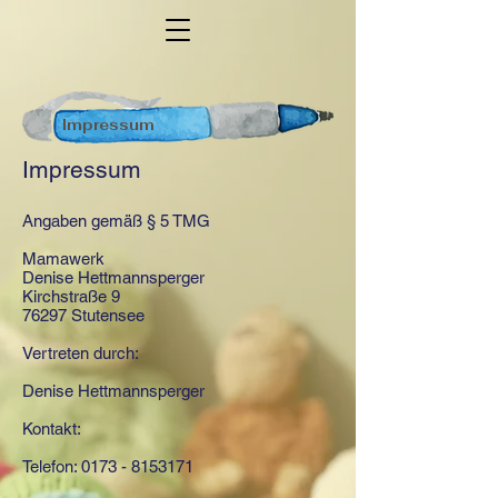
Impressum
Impressum
Angaben gemäß § 5 TMG
Mamawerk
Denise Hettmannsperger
Kirchstraße 9
76297 Stutensee
Vertreten durch:
Denise Hettmannsperger
Kontakt:
Telefon:
0173 - 8153171