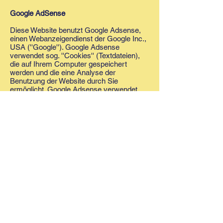
Google AdSense
Diese Website benutzt Google Adsense,
einen Webanzeigendienst der Google Inc.,
USA (''Google''). Google Adsense
verwendet sog. ''Cookies'' (Textdateien),
die auf Ihrem Computer gespeichert
werden und die eine Analyse der
Benutzung der Website durch Sie
ermöglicht. Google Adsense verwendet
auch sog. ''Web Beacons'' (kleine
unsichtbare Grafiken) zur Sammlung von
Informationen. Durch die Verwendung des
Web Beacons können einfache Aktionen
wie der Besucherverkehr auf der Webseite
aufgezeichnet und gesammelt werden. Die
durch den Cookie und/oder Web Beacon
erzeugten Informationen über Ihre
Benutzung dieser Website (einschließlich
Ihrer IP-Adresse) werden an einen Server
von Google in den USA übertragen und
dort gespeichert. Google wird diese
Informationen benutzen, um Ihre Nutzung
der Website im Hinblick auf die Anzeigen
auszuwerten, um Reports über die