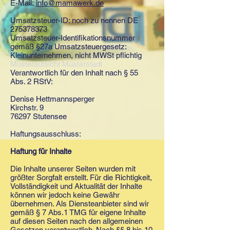
E-Mail:
info@mamawerk.de
Umsatzsteuer-ID: noch zu nennen DE
275378373
Umsatzsteuer-Identifikationsnummer
gemäß §27a Umsatzsteuergesetz:
Kleinunternehmen, nicht MWSt pflichtig
Musteraufsicht Musterstadt
Verantwortlich für den Inhalt nach § 55
Abs. 2 RStV:
Denise Hettmannsperger
Kirchstr. 9
76297 Stutensee
Haftungsausschluss:
Haftung für Inhalte
Die Inhalte unserer Seiten wurden mit
größter Sorgfalt erstellt. Für die Richtigkeit,
Vollständigkeit und Aktualität der Inhalte
können wir jedoch keine Gewähr
übernehmen. Als Diensteanbieter sind wir
gemäß § 7 Abs.1 TMG für eigene Inhalte
auf diesen Seiten nach den allgemeinen
Gesetzen verantwortlich. Nach §§ 8 bis 10