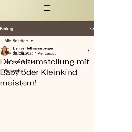
Beitrag
Alle Beiträge
Denise Hettmannsperger
Alle Beiträge
23. Okt. 2025
4 Min. Lesezeit
Die Zeitumstellung mit
Mamawerk-News
Baby oder Kleinkind
Babyschlaf
meistern!