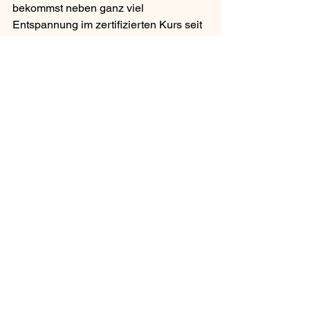
bekommst neben ganz viel 
Entspannung im zertifizierten Kurs seit 
Januar 2026 auch wertvolle 
Informationen und Unterstützung. 
Melde dich bei Fragen einfach direkt.
Kontakt
Natürlich kannst du dich auch gerne 
anmelden, es starten regelmäßig 
Massagekurse für Babys ab 6 Wochen 
bis 8 Monate - hier geht's zur 
Anmeldung 
Termine anschauen
Ich freue mich sehr darüber, dass ich 