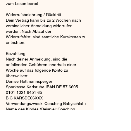
zum Lesen bereit.
Widerrufsbelehrung / Rücktritt
Dein Vertrag kann bis zu 2 Wochen nach
verbindlicher Anmeldung widerrufen
werden. Nach Ablauf der
Widerrufsfrist, sind sämtliche Kurskosten zu
entrichten.
Bezahlung
Nach deiner Anmeldung, sind die
anfallenden Gebühren innerhalb einer
Woche auf das folgende Konto zu
überweisen:
Denise Hettmannsperger
Sparkasse Karlsruhe IBAN DE 57 6605
0101 1021 9451 65
BIC KARSDE66XXX
Verwendungszweck: Coaching Babyschlaf +
Name des Kindes (Beispiel: Coaching
Babyschlaf Kindername)
Sollte deine Überweisung nicht rechtzeitig
angekommen sein, benachrichtige ich dich