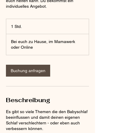
euch helfen kann. Du bekommst ein
individuelles Angebot.
1 Std.
1
S
t
Bei euch zu Hause, im Mamawerk
d
oder Online
Buchung anfragen
Beschreibung
Es gibt so viele Themen die den Babyschlaf
beeinflussen und damit deinen eigenen
Schlaf verschlechtern - oder eben auch
verbessern können.