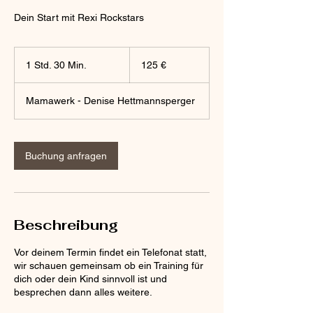
Dein Start mit Rexi Rockstars
125
Euro
1 Std. 30 Min.
1
125 €
S
t
Mamawerk - Denise Hettmannsperger
d
3
0
M
Buchung anfragen
i
n
.
Beschreibung
Vor deinem Termin findet ein Telefonat statt,
wir schauen gemeinsam ob ein Training für
dich oder dein Kind sinnvoll ist und
besprechen dann alles weitere.