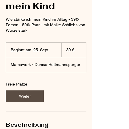
mein Kind
Wie stärke ich mein Kind im Alltag - 39€/
Person - 59€/ Paar - mit Maike Schliebs von
Wurzelstark
39
Euro
Beginnt am: 25. Sept.
B
39 €
e
g
Mamawerk - Denise Hettmannsperger
i
n
n
t
Freie Plätze
a
m
Weiter
:
2
5
.
S
Beschreibung
e