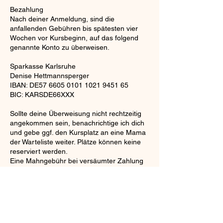
Bezahlung
Nach deiner Anmeldung, sind die
anfallenden Gebühren bis spätesten vier
Wochen vor Kursbeginn, auf das folgend
genannte Konto zu überweisen.
Sparkasse Karlsruhe
Denise Hettmannsperger
IBAN: DE57 6605 0101 1021 9451 65
BIC: KARSDE66XXX
Sollte deine Überweisung nicht rechtzeitig
angekommen sein, benachrichtige ich dich
und gebe ggf. den Kursplatz an eine Mama
der Warteliste weiter. Plätze können keine
reserviert werden.
Eine Mahngebühr bei versäumter Zahlung
beträgt 5,00 €.
Krankheit und Urlaub
Für versäumte Kursstunden wegen
Krankheit (von Dir oder eurem Baby),
Urlaub oder ähnlichem kann ich dir leider